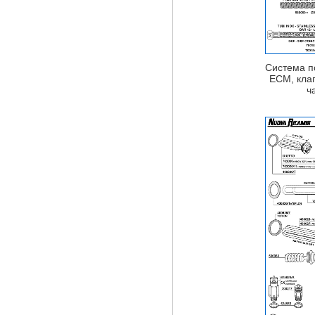
Система п
ECM, клап
ч