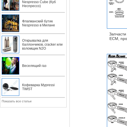
Nespresso Cube (Куб
Неспрессо)
Флагманский бутик
Nespresso в Милане
Запчасти
ECM, про
Открывалка для
баллончиков, cracker или
взломщик N2O
Веселящий газ
Кофеварка Mypressi
TWIST
Показать все статьи