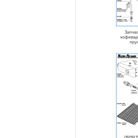
Запча
кофеварк
пру