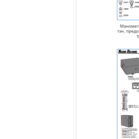
Маномет
тэн, пред
т