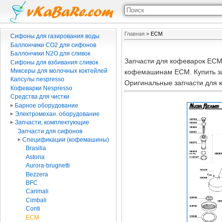
Главная
ECM
>
Сифоны для газирования воды
Баллончики CO2 для сифонов
Баллончики N2O для сливок
Запчасти для кофеварок ECM
Сифоны для взбивания сливок
Миксеры для молочных коктейлей
кофемашинам ECM. Купить за
Капсулы nespresso
Оригинальные запчасти для 
Кофеварки Nespresso
Средства для чистки
Барное оборудование
Электромехан. оборудование
Запчасти, комплектующие
Запчасти для сифонов
Спецификации (кофемашины)
Brasilia
Astoria
Aurora-brugnetti
Bezzera
BFC
Carimali
Cimbali
Conti
ECM