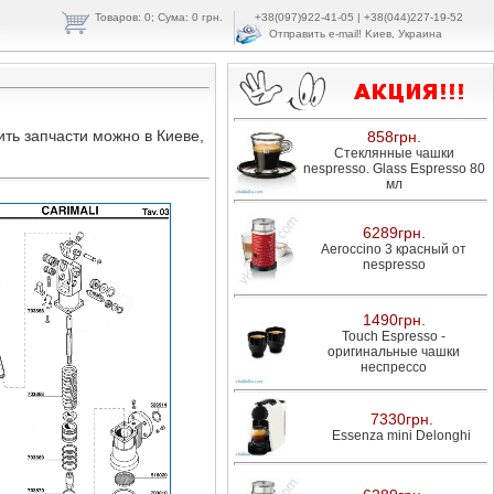
Товаров:
0
; Cума: 0 грн.
+38(097)922-41-05 | +38(044)227-19-52
Отправить e-mail!
Kиeв, Укpaинa
ить запчасти можно в Киеве,
858грн.
Стеклянные чашки
nespresso. Glass Espresso 80
мл
6289грн.
Aeroccino 3 красный от
nespresso
1490грн.
Touch Espresso -
оригинальные чашки
неспрессо
7330грн.
Essenza mini Delonghi