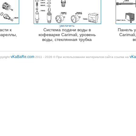
увеличить
асти к
Система подачи воды в
Панель 
нареллы,
кофеварке Carimali, уровень
Carimali
воды, стеклянная трубка
в
vKaBaRe.com
vK
pyright
2011 - 2026 © При использовании материалов сайта ссылка на