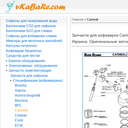
Главная
Carimali
>
Сифоны для газирования воды
Баллончики CO2 для сифонов
Баллончики N2O для сливок
Запчасти для кофеварок Cari
Сифоны для взбивания сливок
Миксеры для молочных коктейлей
Украина. Оригинальные запч
Капсулы nespresso
Кофеварки Nespresso
Средства для чистки
Барное оборудование
Электромехан. оборудование
Запчасти, комплектующие
Запчасти для сифонов
Спецификации (кофемашины)
Brasilia
Astoria
Aurora-brugnetti
Bezzera
BFC
Carimali
Cimbali
Conti
ECM