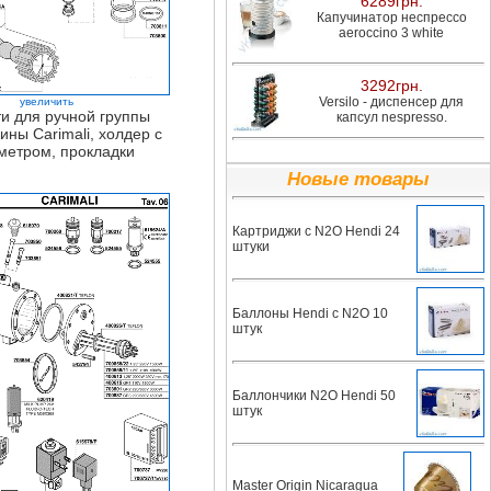
6289грн.
Капучинатор неспрессо
aeroccino 3 white
3292грн.
Versilo - диспенсер для
увеличить
и для ручной группы
капсул nespresso.
ны Carimali, холдер с
метром, прокладки
Новые товары
Картриджи с N2O Hendi 24
штуки
Баллоны Hendi с N2O 10
штук
Баллончики N2O Hendi 50
штук
Master Origin Nicaragua