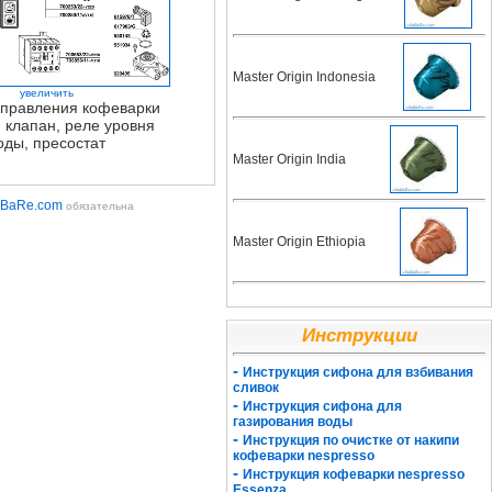
Master Origin Indonesia
увеличить
управления кофеварки
, клапан, реле уровня
оды, пресостат
Master Origin India
aBaRe.com
обязательна
Master Origin Ethiopia
Инструкции
-
Инструкция сифона для взбивания
сливок
-
Инструкция сифона для
газирования воды
-
Инструкция по очистке от накипи
кофеварки nespresso
-
Инструкция кофеварки nespresso
Essenza