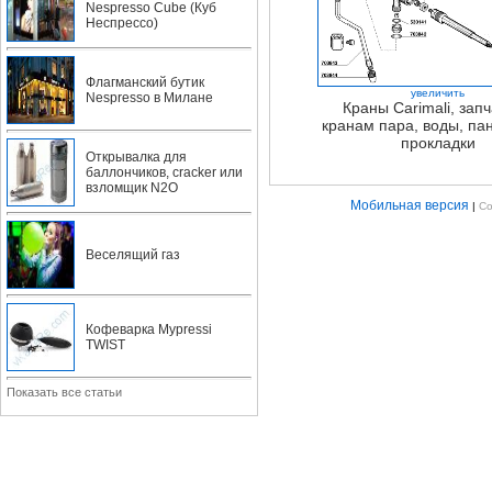
Nespresso Cube (Куб
Неспрессо)
Флагманский бутик
увеличить
Nespresso в Милане
Краны Carimali, запч
кранам пара, воды, па
прокладки
Открывалка для
баллончиков, cracker или
взломщик N2O
Мобильная версия
|
Co
Веселящий газ
Кофеварка Mypressi
TWIST
Показать все статьи