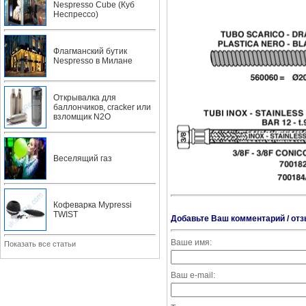
Nespresso Cube (Куб
Неспрессо)
Флагманский бутик
Nespresso в Милане
Открывалка для
баллончиков, cracker или
взломщик N2O
Веселящий газ
Кофеварка Mypressi
TWIST
Добавьте Ваш комментарий / отз
Ваше имя:
Показать все статьи
Ваш e-mail: