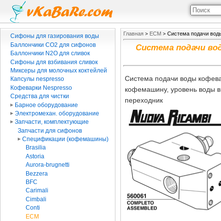
Главная
ECM
Система подачи воды
>
>
Сифоны для газирования воды
Баллончики CO2 для сифонов
Система подачи вод
Баллончики N2O для сливок
Сифоны для взбивания сливок
Миксеры для молочных коктейлей
Система подачи воды кофевар
Капсулы nespresso
Кофеварки Nespresso
кофемашину, уровень воды в 
Средства для чистки
переходник
Барное оборудование
Электромехан. оборудование
Запчасти, комплектующие
Запчасти для сифонов
Спецификации (кофемашины)
Brasilia
Astoria
Aurora-brugnetti
Bezzera
BFC
Carimali
Cimbali
Conti
ECM