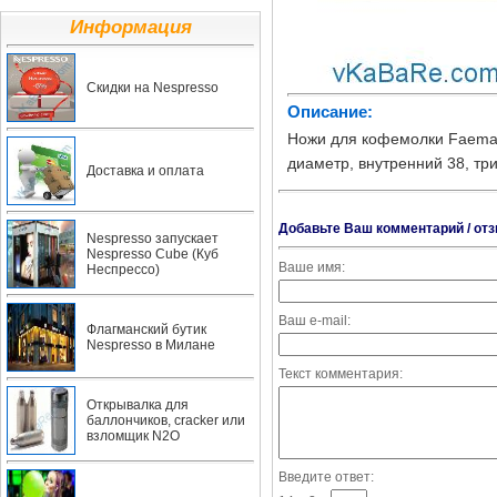
Информация
Скидки на Nespresso
Описание:
Ножи для кофемолки Faema S
диаметр, внутренний 38, три
Доставка и оплата
Добавьте Ваш комментарий / отз
Nespresso запускает
Nespresso Cube (Куб
Ваше имя:
Неспрессо)
Ваш e-mail:
Флагманский бутик
Nespresso в Милане
Текст комментария:
Открывалка для
баллончиков, cracker или
взломщик N2O
Введите ответ: