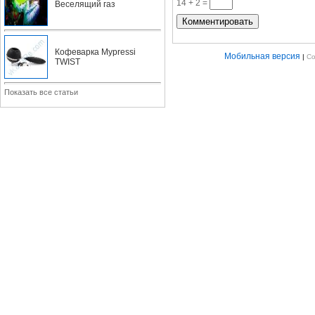
14 + 2 =
Веселящий газ
Кофеварка Mypressi
Мобильная версия
|
Co
TWIST
Показать все статьи