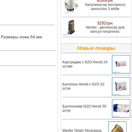
6289грн.
Капучинатор неспрессо
aeroccino 3 white
3292грн.
Versilo - диспенсер для
капсул nespresso.
. Размеры ножа 64 мм
Новые товары
Картриджи с N2O Hendi 24
штуки
Баллоны Hendi с N2O 10
штук
Баллончики N2O Hendi 50
штук
Master Origin Nicaragua