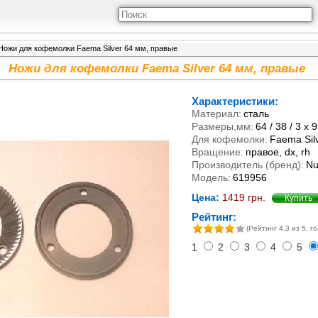
Ножи для кофемолки Faema Silver 64 мм, правые
Ножи для кофемолки Faema Silver 64 мм, правые
Характеристики:
Материал:
сталь
Размеры,мм:
64 / 38 / 3 х 9
Для кофемолки:
Faema Sil
Вращение:
правое, dx, rh
Производитель (бренд):
Nu
Модель:
619956
Цена:
1419
грн.
Купит
Рейтинг:
(Рейтинг
4.3
из 5, го
1
2
3
4
5