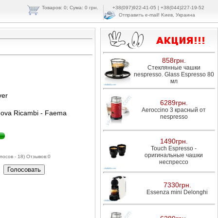
Товаров:
0
; Cума: 0 грн.
+38(097)922-41-05 | +38(044)227-19-52
Отправить e-mail!
Kиeв, Укpaинa
858грн.
Стеклянные чашки
nespresso. Glass Espresso 80
мл
ver
6289грн.
Aeroccino 3 красный от
ova Ricambi - Faema
nespresso
ь
1490грн.
Touch Espresso -
оригинальные чашки
лосов - 18) Отзывов:
0
неспрессо
7330грн.
Essenza mini Delonghi