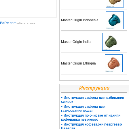
Master Origin Indonesia
aBaRe.com
обязательна
Master Origin India
Master Origin Ethiopia
Инструкции
-
Инструкция сифона для взбивания
сливок
-
Инструкция сифона для
газирования воды
-
Инструкция по очистке от накипи
кофеварки nespresso
-
Инструкция кофеварки nespresso
Essenza