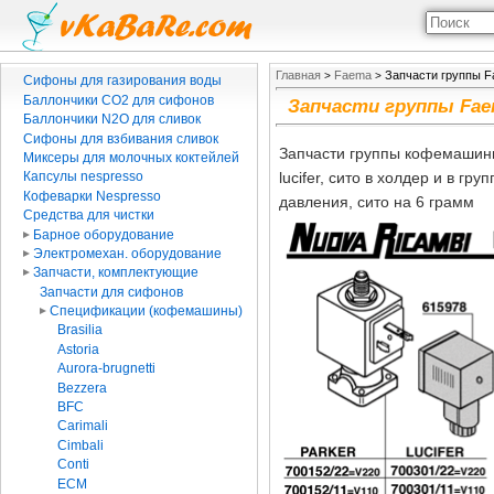
Главная
Faema
Запчасти группы Fa
>
>
Сифоны для газирования воды
Баллончики CO2 для сифонов
Запчасти группы Faem
Баллончики N2O для сливок
Сифоны для взбивания сливок
Запчасти группы кофемашины
Миксеры для молочных коктейлей
lucifer, сито в холдер и в гр
Капсулы nespresso
Кофеварки Nespresso
давления, сито на 6 грамм
Средства для чистки
Барное оборудование
Электромехан. оборудование
Запчасти, комплектующие
Запчасти для сифонов
Спецификации (кофемашины)
Brasilia
Astoria
Aurora-brugnetti
Bezzera
BFC
Carimali
Cimbali
Conti
ECM