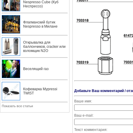
Nespresso Cube (Куб
Неспрессо)
Флагманский бутик
Nespresso в Милане
Открывалка для
баллончиков, cracker или
взломщик N2O
Веселящий газ
Кофеварка Mypressi
Добавьте Ваш комментарий / отз
TWIST
Ваше имя:
Показать все статьи
Ваш e-mail:
Текст комментария: