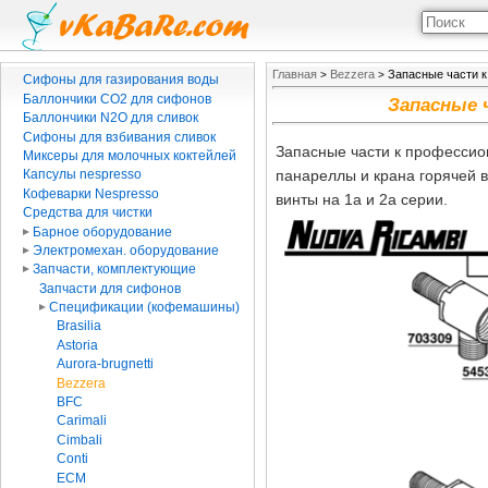
Главная
Bezzera
Запасные части к
>
>
Сифоны для газирования воды
Баллончики CO2 для сифонов
Запасные 
Баллончики N2O для сливок
Сифоны для взбивания сливок
Запасные части к профессио
Миксеры для молочных коктейлей
панареллы и крана горячей в
Капсулы nespresso
Кофеварки Nespresso
винты на 1a и 2a серии.
Средства для чистки
Барное оборудование
Электромехан. оборудование
Запчасти, комплектующие
Запчасти для сифонов
Спецификации (кофемашины)
Brasilia
Astoria
Aurora-brugnetti
Bezzera
BFC
Carimali
Cimbali
Conti
ECM