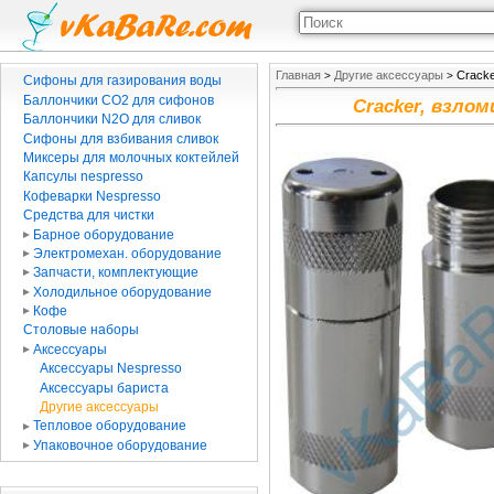
Главная
Другие аксессуары
Crack
>
>
Сифоны для газирования воды
Баллончики CO2 для сифонов
Cracker, взло
Баллончики N2O для сливок
Сифоны для взбивания сливок
Миксеры для молочных коктейлей
Капсулы nespresso
Кофеварки Nespresso
Средства для чистки
Барное оборудование
Электромехан. оборудование
Запчасти, комплектующие
Холодильное оборудование
Кофе
Столовые наборы
Аксессуары
Аксессуары Nespresso
Аксессуары бариста
Другие аксессуары
Тепловое оборудование
Упаковочное оборудование