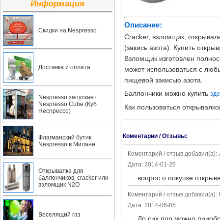
Информация
Описание:
Скидки на Nespresso
Cracker, взломщик, открыва
(закись азота). Купить откры
Взломщик изготовлен полнос
Доставка и оплата
может использоваться с лю
пищевой закисью азота.
Баллончики можно купить
зде
Nespresso запускает
Nespresso Cube (Куб
Как пользоваться открывалко
Неспрессо)
Коментарии / Отзывы:
Флагманский бутик
Nespresso в Милане
Коментарий / отзыв добавил(а):
Дата: 2014-01-26
Открывалка для
вопрос о покупке открыв
баллончиков, cracker или
взломщик N2O
Коментарий / отзыв добавил(а):
Дата: 2014-06-05
Веселящий газ
До сих пор можно приобр