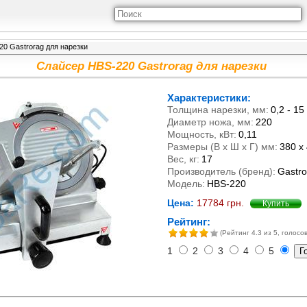
0 Gastrorag для нарезки
Слайсер HBS-220 Gastrorag для нарезки
Характеристики:
Толщина нарезки, мм:
0,2 - 15
Диаметр ножа, мм:
220
Мощность, кВт:
0,11
Размеры (В х Ш х Г) мм:
380 х
Вес, кг:
17
Производитель (бренд):
Gastro
Модель:
HBS-220
Цена:
17784
грн.
Купить
Рейтинг:
(Рейтинг
4.3
из 5, голосов
1
2
3
4
5