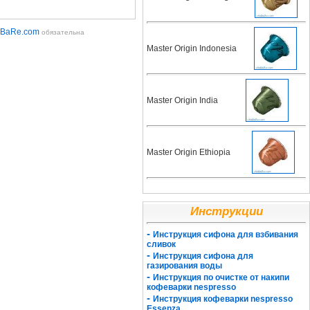
aBaRe.com
обязательна
Master Origin Indonesia
Master Origin India
Master Origin Ethiopia
Инструкции
-
Инструкция сифона для взбивания
сливок
-
Инструкция сифона для
газирования воды
-
Инструкция по очистке от накипи
кофеварки nespresso
-
Инструкция кофеварки nespresso
Essenza