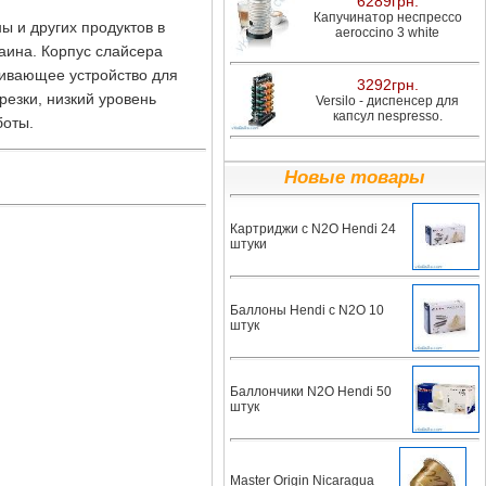
6289грн.
Капучинатор неспрессо
ы и других продуктов в
aeroccino 3 white
аина. Корпус слайсера
чивающее устройство для
3292грн.
резки, низкий уровень
Versilo - диспенсер для
капсул nespresso.
боты.
Новые товары
Картриджи с N2O Hendi 24
штуки
Баллоны Hendi с N2O 10
штук
Баллончики N2O Hendi 50
штук
Master Origin Nicaragua