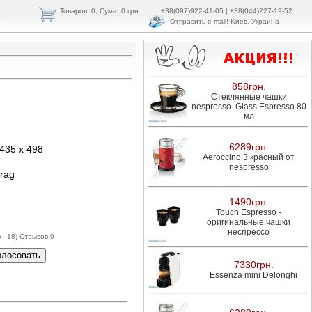
Товаров:
0
; Cума: 0 грн.
+38(097)922-41-05 | +38(044)227-19-52
Отправить e-mail!
Kиeв, Укpaинa
858грн.
Стеклянные чашки
nespresso. Glass Espresso 80
мл
6289грн.
 435 х 498
Aeroccino 3 красный от
nespresso
rag
1490грн.
Touch Espresso -
оригинальные чашки
неспрессо
 - 18) Отзывов:
0
7330грн.
Essenza mini Delonghi