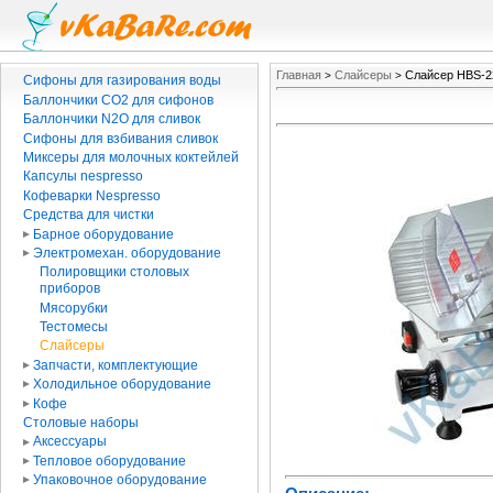
Главная
Слайсеры
Слайсер HBS-22
>
>
Сифоны для газирования воды
Баллончики CO2 для сифонов
Баллончики N2O для сливок
Сифоны для взбивания сливок
Миксеры для молочных коктейлей
Капсулы nespresso
Кофеварки Nespresso
Средства для чистки
Барное оборудование
Электромехан. оборудование
Полировщики столовых
приборов
Мясорубки
Тестомесы
Слайсеры
Запчасти, комплектующие
Холодильное оборудование
Кофе
Столовые наборы
Аксессуары
Тепловое оборудование
Упаковочное оборудование