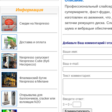
Описание:
Профессиональный слайсер H
Информация
супермаркете, фаст-фудах, 
изготовлен из аюминия, что
заточки режущего диска. Сл
Скидки на Nespresso
шума и вибрацыи обеспечив
Доставка и оплата
Добавьте Ваш комментарий / отз
Ваше имя:
Nespresso запускает
Nespresso Cube (Куб
Ваш e-mail:
Неспрессо)
Текст комментария:
Флагманский бутик
Nespresso в Милане
Открывалка для
баллончиков, cracker или
Введите ответ:
взломщик N2O
3 + 0 =