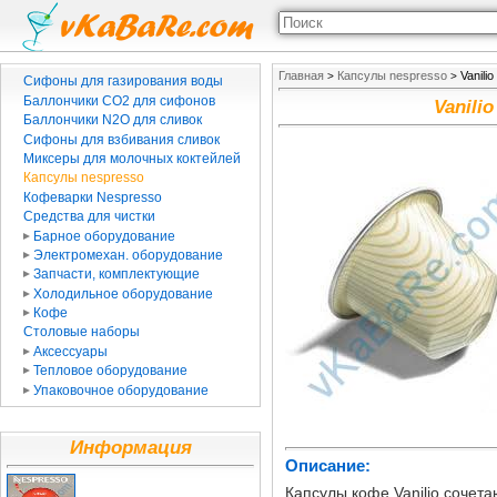
Главная
Капсулы nespresso
Vanili
>
>
Сифоны для газирования воды
Баллончики CO2 для сифонов
Vanili
Баллончики N2O для сливок
Сифоны для взбивания сливок
Миксеры для молочных коктейлей
Капсулы nespresso
Кофеварки Nespresso
Средства для чистки
Барное оборудование
Электромехан. оборудование
Запчасти, комплектующие
Холодильное оборудование
Кофе
Столовые наборы
Аксессуары
Тепловое оборудование
Упаковочное оборудование
Информация
Описание:
Капсулы кофе Vanilio сочета