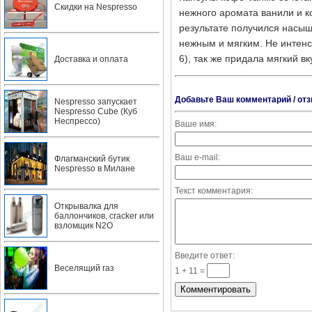
Скидки на Nespresso
нежного аромата ванили и ко
результате получился насы
нежным и мягким. Не интенс
6), так же придала мягкий вк
Доставка и оплата
Добавьте Ваш комментарий / отз
Nespresso запускает
Nespresso Cube (Куб
Неспрессо)
Ваше имя:
Ваш e-mail:
Флагманский бутик
Nespresso в Милане
Текст комментария:
Открывалка для
баллончиков, cracker или
взломщик N2O
Введите ответ:
Веселящий газ
1 + 11 =