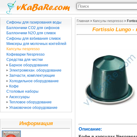
Главная
Капсулы nespresso
Fortis
>
>
Сифоны для газирования воды
Баллончики CO2 для сифонов
Fortissio Lungo -
Баллончики N2O для сливок
Сифоны для взбивания сливок
Миксеры для молочных коктейлей
Капсулы nespresso
Кофеварки Nespresso
Средства для чистки
Барное оборудование
Электромехан. оборудование
Запчасти, комплектующие
Холодильное оборудование
Кофе
Столовые наборы
Аксессуары
Тепловое оборудование
Упаковочное оборудование
Информация
Описание:
Кофе в капсулах Nespresso