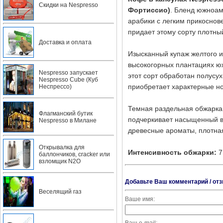
Скидки на Nespresso
Фортиссио)
. Бленд южноам
арабики с легким прикоснов
придает этому сорту плотны
Доставка и оплата
Изысканный купаж желтого и
высокогорных плантациях ю
Nespresso запускает
этот сорт обработан полусу
Nespresso Cube (Куб
приобретает характерные но
Неспрессо)
Темная раздельная обжарка 
Флагманский бутик
подчеркивает насыщенный вк
Nespresso в Милане
древесные ароматы, плотная
Открывалка для
Интенсивность обжарки:
7
баллончиков, cracker или
взломщик N2O
Добавьте Ваш комментарий / отз
Веселящий газ
Ваше имя: