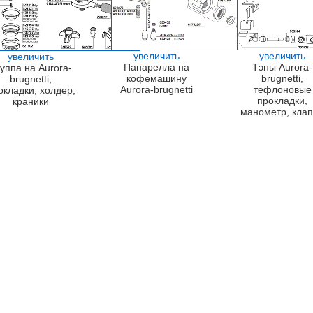
увеличить
увеличить
увеличить
Панарелла на
Тэны Aurora-
уппа на Aurora-
кофемашину
brugnetti,
brugnetti,
Aurora-brugnetti
тефлоновые
окладки, холдер,
прокладки,
краники
манометр, кла