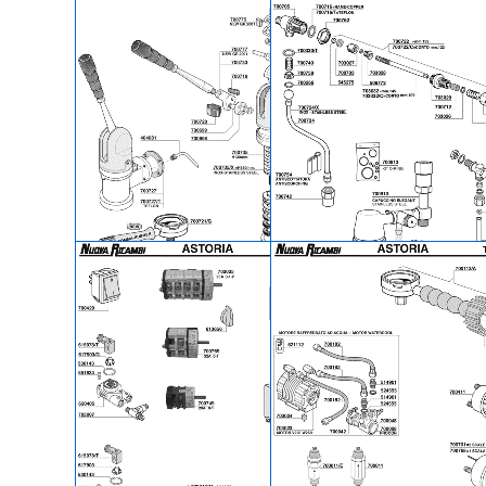
увеличить
увеличить
Краники, холдеры,
Группы, холдеры,
группы, прокладки,
прокладки, клапаны -
клапаны, сита - Astoria
Astoria
увеличить
увеличить
Запчасти для ручной
Запчасти для
группы кофемашины
панареллы,
Astoria
капучинатор на
Astoria, кран пара,
стекло уровня воды