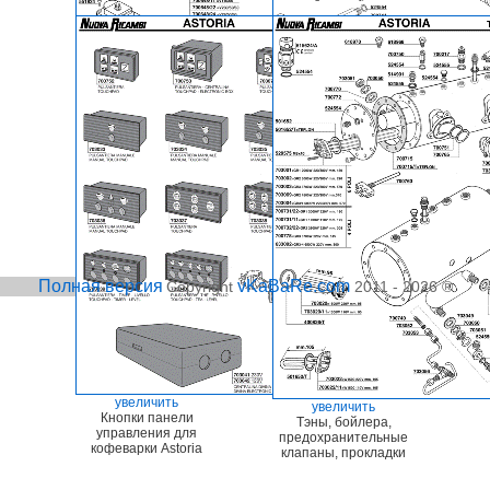
увеличить
увеличить
Пресостат, пакетный
Манометр, помпа,
переключатель,
мотор помпы,
кнопки, счетчики воды
обратный клапан
Полная версия
vKaBaRe.com
Copyright
2011 - 2026 ®
увеличить
увеличить
Кнопки панели
Тэны, бойлера,
управления для
предохранительные
кофеварки Astoria
клапаны, прокладки