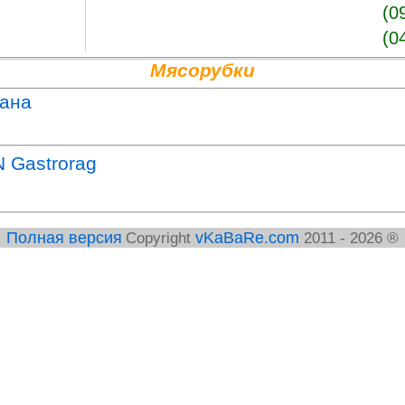
(0
(0
Мясорубки
рана
 Gastrorag
vKaBaRe.com
Полная версия
Copyright
2011 - 2026 ®