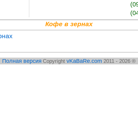
(0
(0
Кофе в зернах
ернах
vKaBaRe.com
Полная версия
Copyright
2011 - 2026 ®