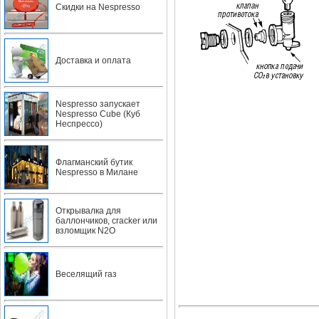
Скидки на Nespresso
Доставка и оплата
Nespresso запускает
Nespresso Cube (Куб
Неспрессо)
Флагманский бутик
Nespresso в Милане
Открывалка для
баллончиков, cracker или
взломщик N2O
Веселящий газ