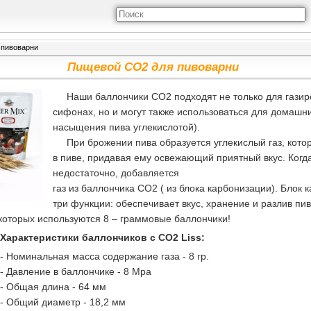
 пивоварни
Пищевой CO2 для пивоварни
Наши баллончики CO2 подходят не только для газиро
сифонах, но и могут также использоваться для домашн
насыщения пива углекислотой).
При брожении пива образуется углекислый газ, котор
в пиве, придавая ему освежающий приятный вкус. Когд
недостаточно, добавляется
газ из баллончика CO2 ( из блока карбонизации). Блок
три функции: обеспечивает вкус, хранение и разлив пи
которых используются 8 – граммовые баллончики!
Характеристики баллончиков с CO2 Liss:
- Номинальная масса содержание газа - 8 гр.
- Давление в баллончике - 8 Mpa
- Общая длина - 64 мм
- Общий диаметр - 18,2 мм