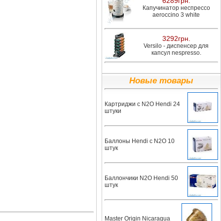
6289грн.
Капучинатор неспрессо
aeroccino 3 white
3292грн.
Versilo - диспенсер для
капсул nespresso.
Новые товары
Картриджи с N2O Hendi 24
штуки
Баллоны Hendi с N2O 10
штук
Баллончики N2O Hendi 50
штук
Master Origin Nicaragua