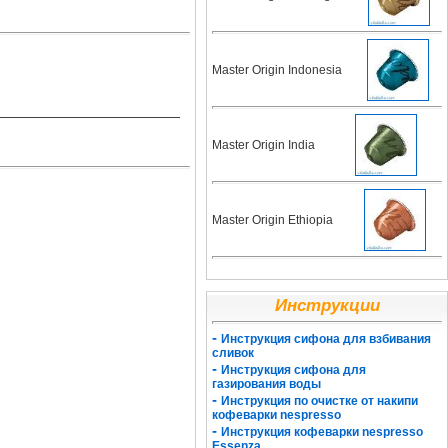
Master Origin Indonesia
Master Origin India
Master Origin Ethiopia
Инструкции
-
Инструкция сифона для взбивания
сливок
-
Инструкция сифона для
газирования воды
-
Инструкция по очистке от накипи
кофеварки nespresso
-
Инструкция кофеварки nespresso
Essenza