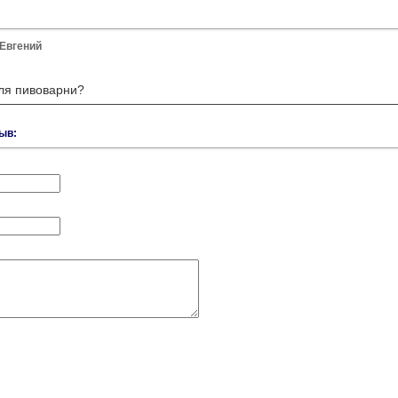
Евгений
ля пивоварни?
ыв: