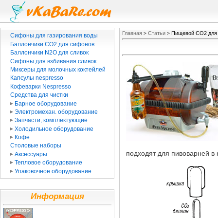
Главная
Статьи
Пищевой CO2 для
>
>
Сифоны для газирования воды
Баллончики CO2 для сифонов
Баллончики N2O для сливок
Сифоны для взбивания сливок
Миксеры для молочных коктейлей
Капсулы nespresso
Кофеварки Nespresso
Средства для чистки
Барное оборудование
Электромехан. оборудование
Запчасти, комплектующие
Холодильное оборудование
Кофе
Столовые наборы
подходят для пивоварней в 
Аксессуары
Тепловое оборудование
Упаковочное оборудование
Информация