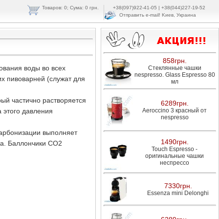
Товаров:
0
; Cума: 0 грн.
+38(097)922-41-05 | +38(044)227-19-52
Отправить e-mail!
Kиeв, Укpaинa
858грн.
вания воды во всех
Стеклянные чашки
nespresso. Glass Espresso 80
их пивоварней (служат для
мл
ый частично растворяется
6289грн.
а этого давления
Aeroccino 3 красный от
nespresso
 карбонизации выполняет
1490грн.
ва. Баллончики CO2
Touch Espresso -
оригинальные чашки
неспрессо
7330грн.
Essenza mini Delonghi