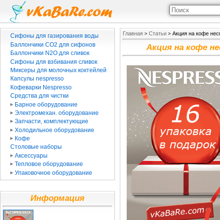
Главная
Статьи
Акция на кофе нес
>
>
Сифоны для газирования воды
Баллончики CO2 для сифонов
Акция на кофе не
Баллончики N2O для сливок
Сифоны для взбивания сливок
Миксеры для молочных коктейлей
Капсулы nespresso
Кофеварки Nespresso
Средства для чистки
Барное оборудование
Электромехан. оборудование
Запчасти, комплектующие
Холодильное оборудование
Кофе
Столовые наборы
Аксессуары
Тепловое оборудование
Упаковочное оборудование
Информация